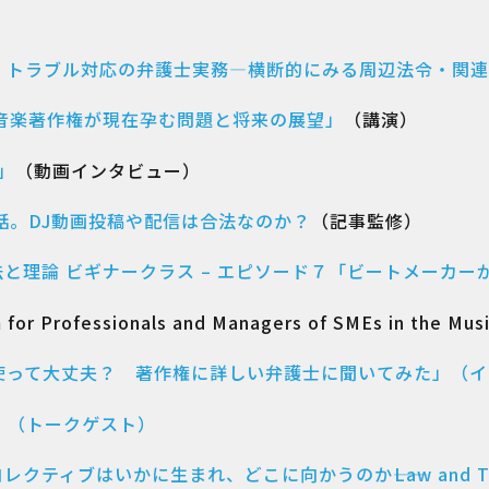
・トラブル対応の弁護士実務―横断的にみる周辺法令・関連
音楽著作権が現在孕む問題と将来の展望」
（講演）
?」
（動画インタビュー）
話。DJ動画投稿や配信は合法なのか？
（記事監修）
と理論 ビギナークラス – エピソード７「ビートメーカー
or Professionals and Managers of SMEs in the 
で使って大丈夫？ 著作権に詳しい弁護士に聞いてみた」（
」（トークゲスト）
クティブはいかに生まれ、どこに向かうのか――Law and T