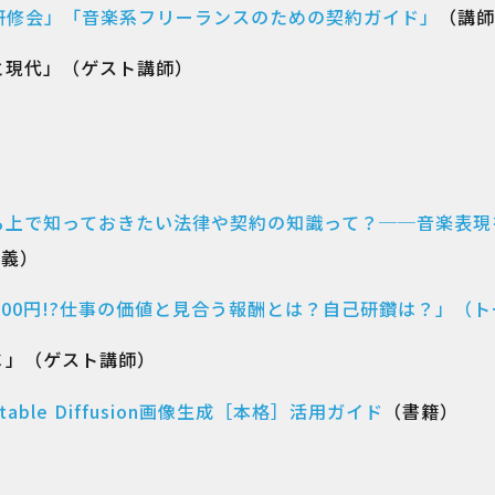
研修会」「音楽系フリーランスのための契約ガイド」
（講師
と現代」（ゲスト講師）
る上で知っておきたい法律や契約の知識って？──音楽表現
講義）
算だと800円!?仕事の価値と見合う報酬とは？自己研鑽は？」（
Ｃ」（ゲスト講師）
ble Diffusion画像生成［本格］活用ガイド
（書籍）