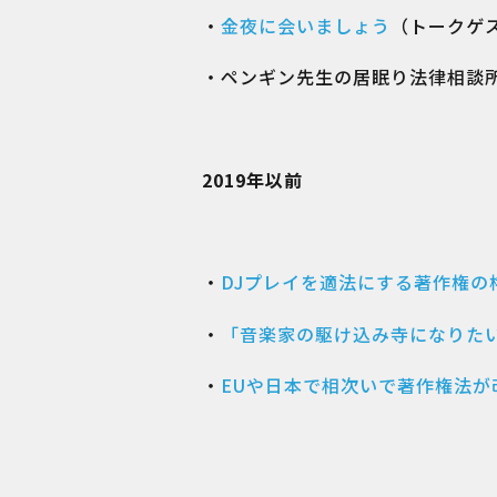
・
金夜に会いましょう
（トークゲ
・ペンギン先生の居眠り法律相談
2019年以前
・
DJプレイを適法にする著作権の
・
「音楽家の駆け込み寺になりた
・
EUや日本で相次いで著作権法が改