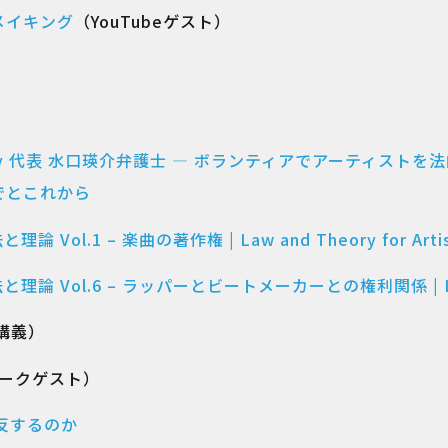
メイキング
（YouTubeゲスト）
 Theory 代表 水口瑛介弁護士 ― ボランティアでアーティ
でとこれから
l.1 – 楽曲の著作権 | Law and Theory for Artis
Vol.6 – ラッパーとビートメーカーとの権利関係 | Law and
n（講義）
（トークゲスト）
反するのか