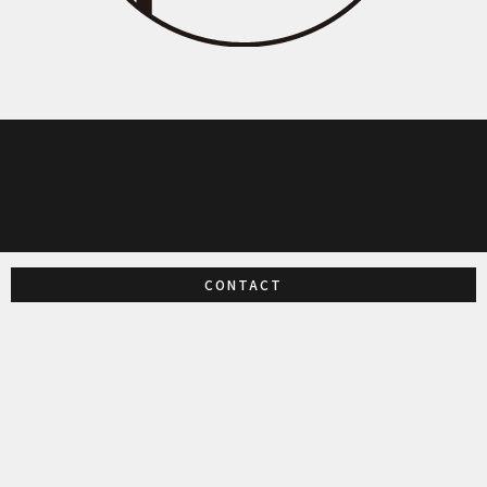
CONTACT
アーティファクト法律事務所 / ARTIFACT LAW OFFICE
155-0031
東京都世田谷区北沢2-11-15
ミカン下北Ａ街区４階
ACCESS MAP
©︎2021 artifact law office.