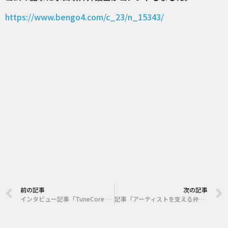
https://www.bengo4.com/c_23/n_15343/
前の記事
次の記事
インタビュー記事「TuneCore Japan「著作権管理サービス」にインディーズアーティストから称賛の嵐」が音楽ナタリーに掲載されました。
記事「アーティストを支える弁護士コレクティブはいかに生まれ、どこに向かうのか――Law and Theory５周年記念座談会」が掲載されました。