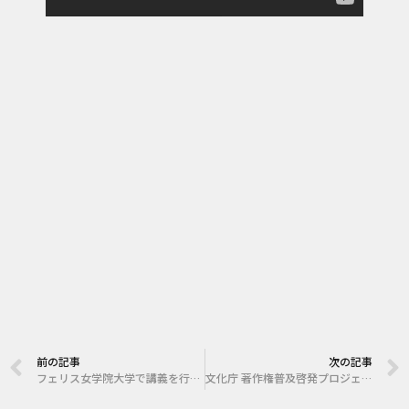
前の記事
次の記事
フェリス女学院大学で講義を行いました。
文化庁 著作権普及啓発プロジェクトで漫画家の畑健二郎先生の対談相手を務めました。